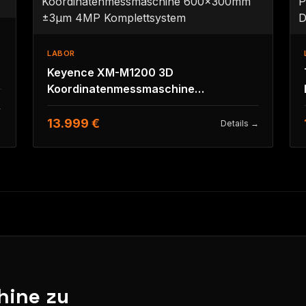
LABOR
Keyence XM-M1200 3D
Koordinatenmessmaschine
600x300mm ±3µm 4MP
→
Komplettsystem
13.999 €
Details →
hine zu