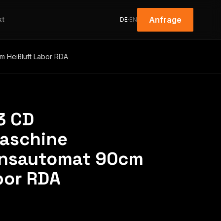
kt
Anfrage
DE
·
EN
m Heißluft Labor RDA
3 CD
aschine
onsautomat 90cm
bor RDA