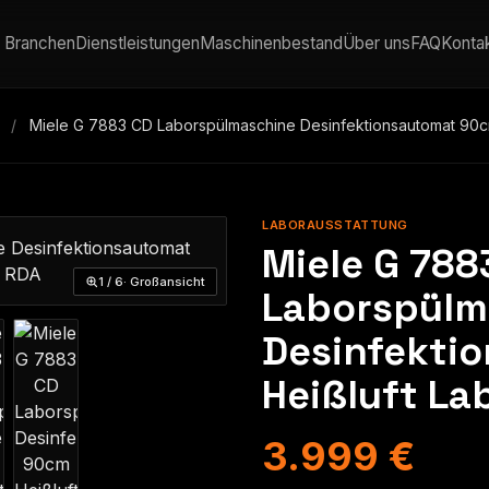
Branchen
Dienstleistungen
Maschinenbestand
Über uns
FAQ
Konta
/
Miele G 7883 CD Laborspülmaschine Desinfektionsautomat 90c
LABORAUSSTATTUNG
Miele G 788
1 / 6
· Großansicht
Laborspülm
Desinfekti
Heißluft La
3.999 €