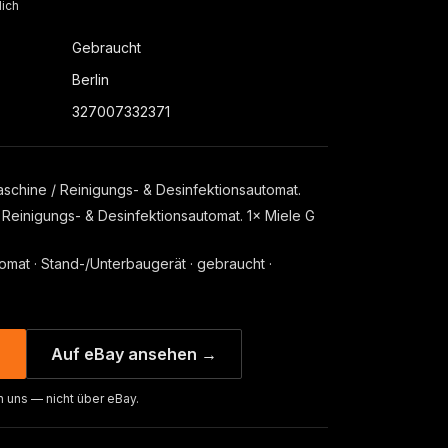
lich
Gebraucht
Berlin
327007332371
schine / Reinigungs- & Desinfektionsautomat.
Reinigungs- & Desinfektionsautomat. 1× Miele G
omat · Stand-/Unterbaugerät · gebraucht ·
→
Auf eBay ansehen →
n uns — nicht über eBay.