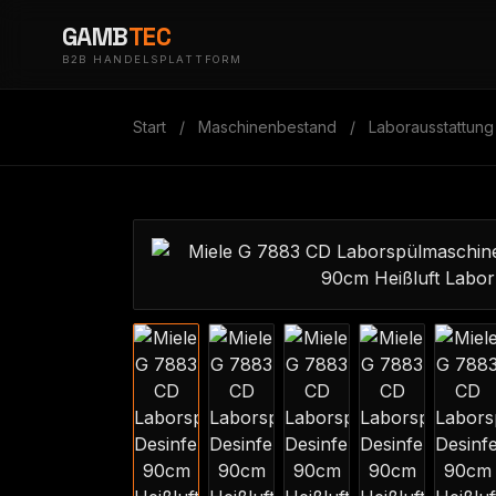
GAMB
TEC
B2B HANDELSPLATTFORM
Start
/
Maschinenbestand
/
Laborausstattung