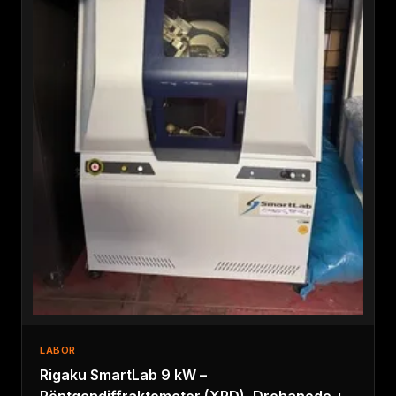
LABOR
Rigaku SmartLab 9 kW –
Röntgendiffraktometer (XRD), Drehanode +