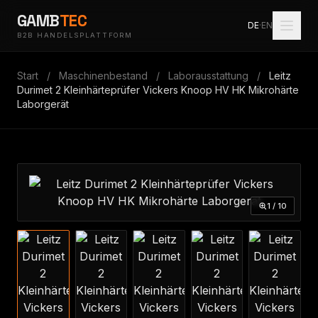
GAMB
TEC
DE
·
EN
B2B HANDELSPLATTFORM
Start
/
Maschinenbestand
/
Laborausstattung
/
Leitz
Durimet 2 Kleinhärteprüfer Vickers Knoop HV HK Mikrohärte
Laborgerät
1 / 10