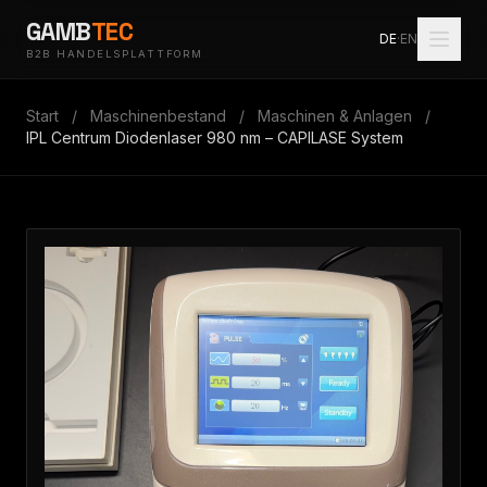
GAMB
TEC
DE
·
EN
B2B HANDELSPLATTFORM
Start
/
Maschinenbestand
/
Maschinen & Anlagen
/
IPL Centrum Diodenlaser 980 nm – CAPILASE System