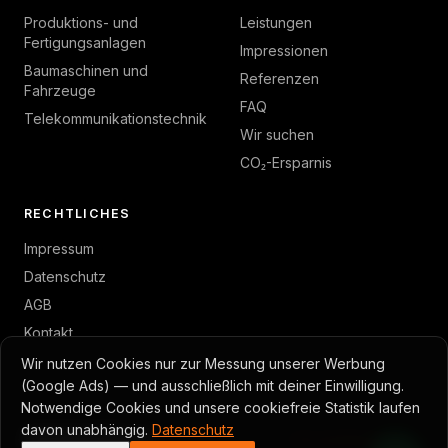
Produktions- und
Leistungen
Fertigungsanlagen
Impressionen
Baumaschinen und
Referenzen
Fahrzeuge
FAQ
Telekommunikationstechnik
Wir suchen
CO₂-Ersparnis
RECHTLICHES
Impressum
Datenschutz
AGB
Kontakt
Wir nutzen Cookies nur zur Messung unserer Werbung
(Google Ads) — und ausschließlich mit deiner Einwilligung.
Notwendige Cookies und unsere cookiefreie Statistik laufen
© 2026 GambTec · Toni Gambino
davon unabhängig.
Datenschutz
Cookie-Einstellungen
Made with Caddy · Astro
Ein
avanton
Projekt