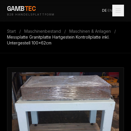
GAMB
TEC
DE
·
EN
B2B HANDELSPLATTFORM
Start
/
Maschinenbestand
/
Maschinen & Anlagen
/
Messplatte Granitplatte Hartgestein Kontrollplatte inkl.
Untergestell 100x62cm