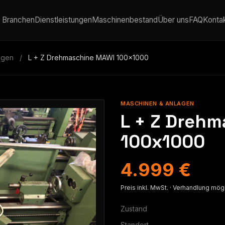
Branchen
Dienstleistungen
Maschinenbestand
Über uns
FAQ
Konta
agen
/
L + Z Drehmaschine MAWI 100x1000
MASCHINEN & ANLAGEN
L + Z Dreh
100x1000
4.999 €
Preis inkl. MwSt. · Verhandlung mög
Zustand
Standort