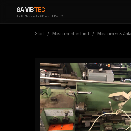
GAMB
TEC
B2B HANDELSPLATTFORM
Start
/
Maschinenbestand
/
Maschinen & Anl