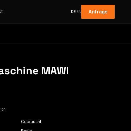
kt
Anfrage
DE
·
EN
maschine MAWI
lich
Gebraucht
Berlin