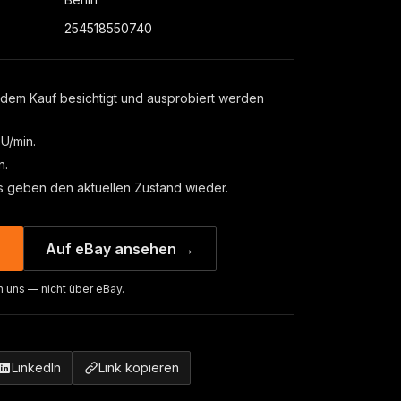
254518550740
 dem Kauf besichtigt und ausprobiert werden
U/min.
n.
s geben den aktuellen Zustand wieder.
→
Auf eBay ansehen →
n uns — nicht über eBay.
LinkedIn
Link kopieren