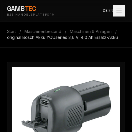
GAMB
TEC
DE
·
EN
B2B HANDELSPLATTFORM
Start
/
Maschinenbestand
/
Maschinen & Anlagen
/
original Bosch Akku YOUseries 3,6 V, 4,0 Ah Ersatz-Akku