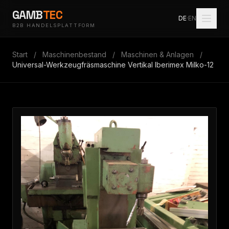
GAMB
TEC
DE
·
EN
B2B HANDELSPLATTFORM
Start
/
Maschinenbestand
/
Maschinen & Anlagen
/
Universal-Werkzeugfräsmaschine Vertikal Iberimex Milko-12