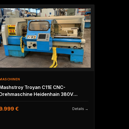
MASCHINEN
Mashstroy Troyan C11E CNC-
Drehmaschine Heidenhain 380V
Bj.1999
9.999 €
Details →