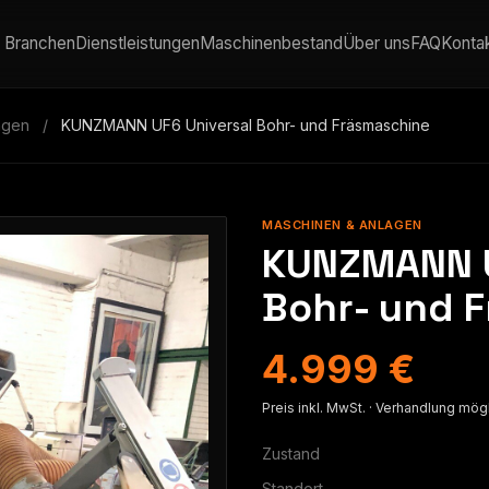
Branchen
Dienstleistungen
Maschinenbestand
Über uns
FAQ
Konta
agen
/
KUNZMANN UF6 Universal Bohr- und Fräsmaschine
MASCHINEN & ANLAGEN
KUNZMANN U
Bohr- und 
4.999 €
Preis inkl. MwSt. · Verhandlung mög
Zustand
Standort