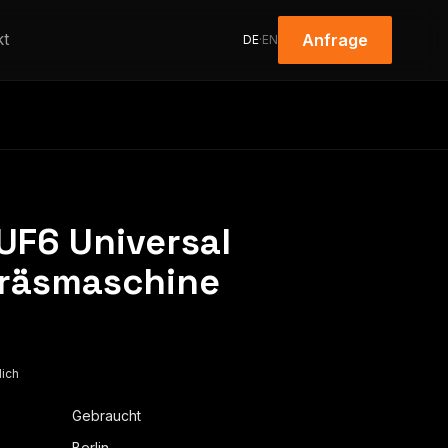
kt
Anfrage
DE
·
EN
F6 Universal
Fräsmaschine
lich
Gebraucht
Berlin