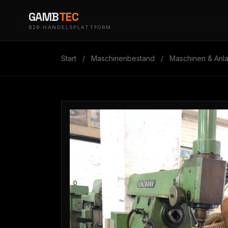
GAMB
TEC
B2B HANDELSPLATTFORM
Start
/
Maschinenbestand
/
Maschinen & Anl