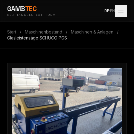
GAMB
TEC
DE
·
EN
B2B HANDELSPLATTFORM
Start
/
Maschinenbestand
/
Maschinen & Anlagen
/
Glasleistensäge SCHÜCO PGS