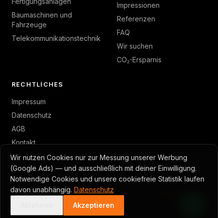
Fertigungsanlagen
Impressionen
Baumaschinen und
Referenzen
Fahrzeuge
FAQ
Telekommunikationstechnik
Wir suchen
CO₂-Ersparnis
RECHTLICHES
Impressum
Datenschutz
AGB
Kontakt
Wir nutzen Cookies nur zur Messung unserer Werbung
(Google Ads) — und ausschließlich mit deiner Einwilligung.
Notwendige Cookies und unsere cookiefreie Statistik laufen
© 2026 GambTec · Toni Gambino
davon unabhängig.
Datenschutz
Cookie-Einstellungen
Made with Caddy · Astro
Ein
avanton
Projekt
Ablehnen
Akzeptieren