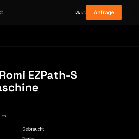
kt
Anfrage
DE
·
EN
 Romi EZPath-S
schine
lich
Gebraucht
Berlin