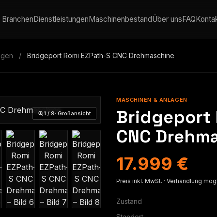
Branchen
Dienstleistungen
Maschinenbestand
Über uns
FAQ
Konta
agen
/
Bridgeport Romi EZPath-S CNC Drehmaschine
MASCHINEN & ANLAGEN
Bridgeport
1 / 9
· Großansicht
CNC Drehma
17.999 €
Preis inkl. MwSt. · Verhandlung mög
Zustand
Standort