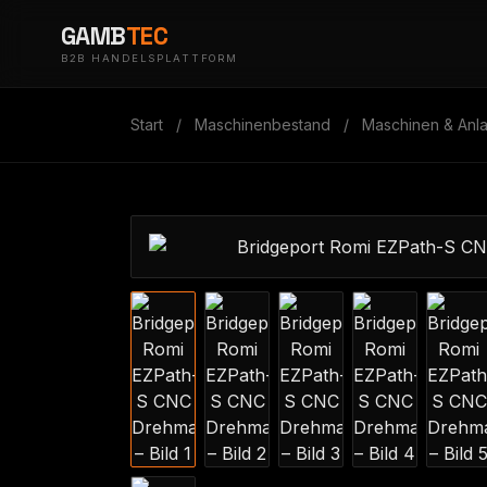
GAMB
TEC
B2B HANDELSPLATTFORM
Start
/
Maschinenbestand
/
Maschinen & Anl