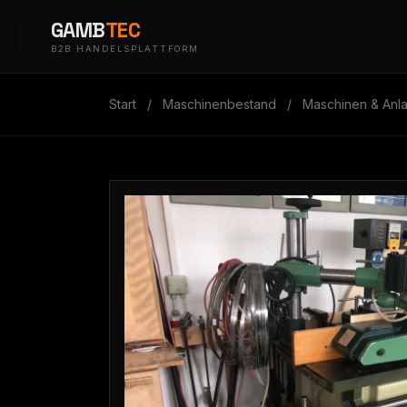
GAMB
TEC
B2B HANDELSPLATTFORM
Start
/
Maschinenbestand
/
Maschinen & Anl