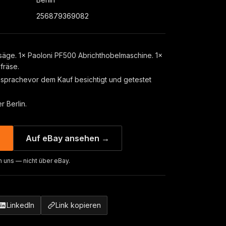
256879369082
säge. 1× Paoloni PF500 Abrichthobelmaschine. 1×
fräse.
prachevor dem Kauf besichtigt und getestet
 Berlin.
→
Auf eBay ansehen →
n uns — nicht über eBay.
LinkedIn
Link kopieren