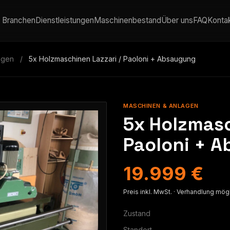
Branchen
Dienstleistungen
Maschinenbestand
Über uns
FAQ
Konta
agen
/
5x Holzmaschinen Lazzari / Paoloni + Absaugung
MASCHINEN & ANLAGEN
5x Holzmasc
Paoloni + 
19.999 €
Preis inkl. MwSt. · Verhandlung mög
Zustand
Standort