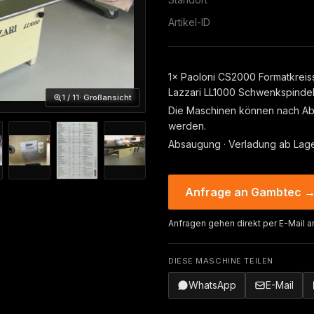
Artikel-ID
1× Paoloni CS2000 Formatkreis
Lazzari LL1000 Schwenkspindel
1 / 11
· Großansicht
Die Maschinen können nach Abs
werden.
Absaugung · Verladung ab Lager
Anfrage an Gambtec 
Anfragen gehen direkt per E-Mail a
DIESE MASCHINE TEILEN
WhatsApp
E-Mail