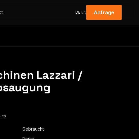
kt
Anfrage
DE
·
EN
hinen Lazzari /
Absaugung
lich
Gebraucht
Berlin