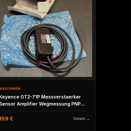
MASCHINEN
Keyence GT2-71P Messverstaerker
Sensor Amplifier Wegmessung PNP
NEU unbenutzt
159 €
Details →