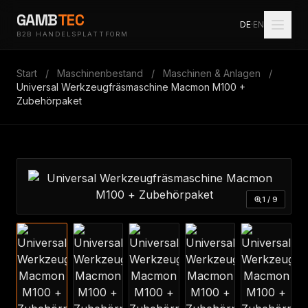
GAMB
TEC
DE
·
EN
B2B HANDELSPLATTFORM
Start
/
Maschinenbestand
/
Maschinen & Anlagen
/
Universal Werkzeugfräsmaschine Macmon M100 +
Zubehörpaket
1 / 9