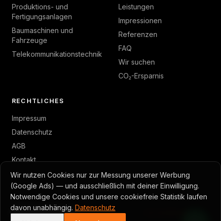
Produktions- und
Leistungen
Fertigungsanlagen
Impressionen
Baumaschinen und
Referenzen
Fahrzeuge
FAQ
Telekommunikationstechnik
Wir suchen
CO₂-Ersparnis
RECHTLICHES
Impressum
Datenschutz
AGB
Kontakt
Wir nutzen Cookies nur zur Messung unserer Werbung
(Google Ads) — und ausschließlich mit deiner Einwilligung.
Notwendige Cookies und unsere cookiefreie Statistik laufen
© 2026 GambTec · Toni Gambino
davon unabhängig.
Datenschutz
Cookie-Einstellungen
Made with Caddy · Astro
Ein
avanton
Projekt