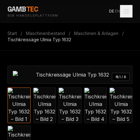
GAMB
TEC
DE
·
EN
B2B HANDELSPLATTFORM
Start
/
Maschinenbestand
/
Maschinen & Anlagen
/
Tischkreissäge Ulmia Typ 1632
1 / 6