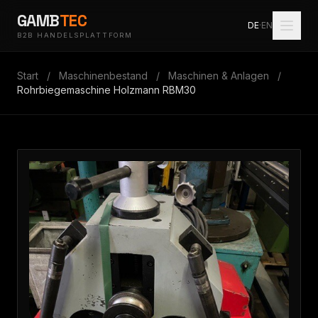
GAMB
TEC
DE
·
EN
B2B HANDELSPLATTFORM
Start
/
Maschinenbestand
/
Maschinen & Anlagen
/
Rohrbiegemaschine Holzmann RBM30