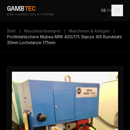
GAMB
TEC
DE
·
EN
B2B HANDELSPLATTFORM
Start
/
Maschinenbestand
/
Maschinen & Anlagen
/
Profilstahlschere Mubea MIW 400/175 Stanze 40t Rundstahl
30mm Lochstanze 175mm