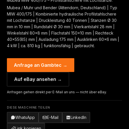
Mubea MIW 400/175 – Profilstahlschere mit Lochstanze.
Mubea / Muhr und Bender (Attendorn, Deutschland) | Typ
MIW 400/175 | Kombinierte hydraulische Profilstahlschere
mit Lochstanze | Druckleistung 40 Tonnen | Stanzen Ø 30
mm in 10 mm | Rundstahl Ø 30 mm | Vierkantstahl 28 mm |
Winkelstahl 80×8 mm | Flachstahl 150×10 mm | Rechteck
40×55(85) mm | Ausladung 175 mm | Ausklinken 60×6 mm |
4 kW | ca. 810 kg | funktionsfähig | gebraucht.
Anfrage an Gambtec →
Auf eBay ansehen →
Anfragen gehen direkt per E-Mail an uns — nicht über eBay.
DIESE MASCHINE TEILEN
WhatsApp
E-Mail
LinkedIn
Link kopieren