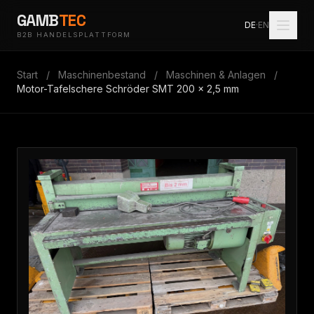
GAMB
TEC
DE
·
EN
B2B HANDELSPLATTFORM
Start
/
Maschinenbestand
/
Maschinen & Anlagen
/
Motor-Tafelschere Schröder SMT 200 x 2,5 mm