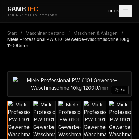
GAMB
TEC
DE
·
EN
B2B HANDELSPLATTFORM
Start
/
Maschinenbestand
/
Maschinen & Anlagen
/
Miele Professional PW 6101 Gewerbe-Waschmaschine 10kg
1200U/min
1 / 6