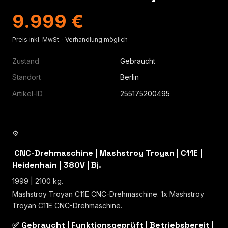
9.999 €
Preis inkl. MwSt. · Verhandlung möglich
Zustand
Gebraucht
Standort
Berlin
Artikel-ID
255175200495
⚙
️ CNC-Drehmaschine | Mashstroy Troyan | C11E |
Heidenhain | 380V | Bj.
1999 | 2100 kg.
Mashstroy Troyan C11E CNC-Drehmaschine. 1x Mashstroy
Troyan C11E CNC-Drehmaschine.
✅ Gebraucht | Funktionsgeprüft | Betriebsbereit |