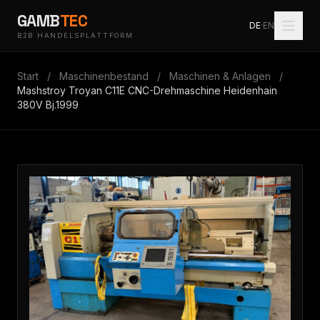
GAMB
TEC
DE
·
EN
B2B HANDELSPLATTFORM
Start
/
Maschinenbestand
/
Maschinen & Anlagen
/
Mashstroy Troyan C11E CNC-Drehmaschine Heidenhain
380V Bj.1999