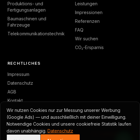
Produktions- und
Leistungen
Fertigungsanlagen
Impressionen
Baumaschinen und
Referenzen
Fahrzeuge
FAQ
Telekommunikationstechnik
Wir suchen
CO₂-Ersparnis
RECHTLICHES
Impressum
Datenschutz
AGB
Kontakt
Wir nutzen Cookies nur zur Messung unserer Werbung
(Google Ads) — und ausschließlich mit deiner Einwilligung.
Notwendige Cookies und unsere cookiefreie Statistik laufen
© 2026 GambTec · Toni Gambino
davon unabhängig.
Datenschutz
Cookie-Einstellungen
Made with Caddy · Astro
Ein
avanton
Projekt