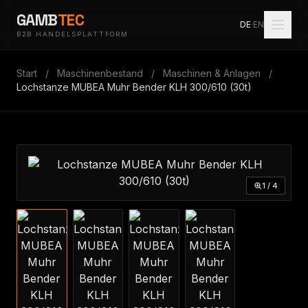
GAMB
TEC
DE
·
EN
B2B HANDELSPLATTFORM
Start
/
Maschinenbestand
/
Maschinen & Anlagen
/
Lochstanze MUBEA Muhr Bender KLH 300/610 (30t)
1 / 4