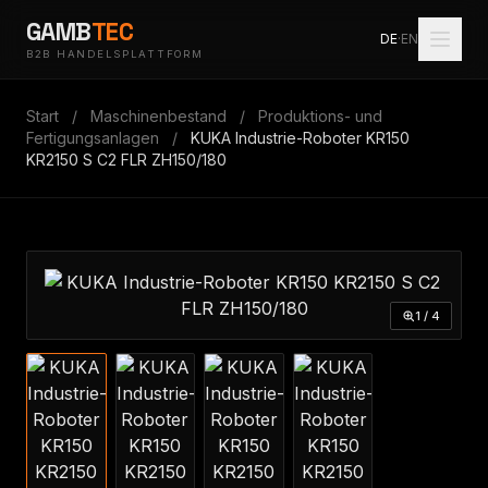
GAMB
TEC
DE
·
EN
B2B HANDELSPLATTFORM
Start
/
Maschinenbestand
/
Produktions- und
Fertigungsanlagen
/
KUKA Industrie-Roboter KR150
KR2150 S C2 FLR ZH150/180
1 / 4