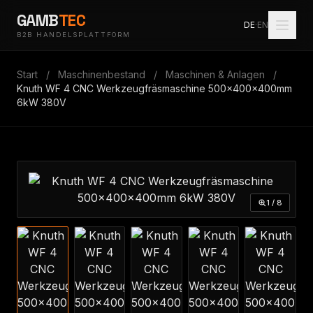
GAMB
TEC
DE
·
EN
B2B HANDELSPLATTFORM
Start
/
Maschinenbestand
/
Maschinen & Anlagen
/
Knuth WF 4 CNC Werkzeugfräsmaschine 500x400x400mm
6kW 380V
1 / 8