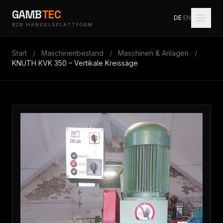
GAMB
TEC
DE
·
EN
B2B HANDELSPLATTFORM
Start
/
Maschinenbestand
/
Maschinen & Anlagen
/
KNUTH KVK 350 – Vertikale Kreissäge