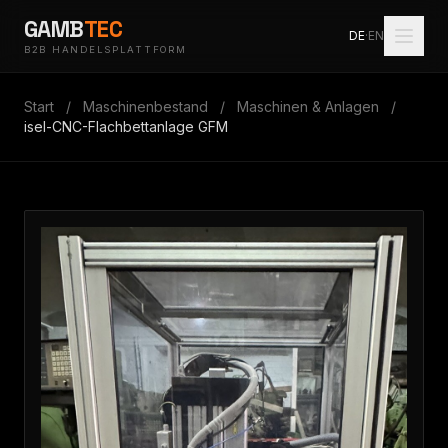
GAMB
TEC
DE
·
EN
B2B HANDELSPLATTFORM
Start
/
Maschinenbestand
/
Maschinen & Anlagen
/
isel-CNC-Flachbettanlage GFM