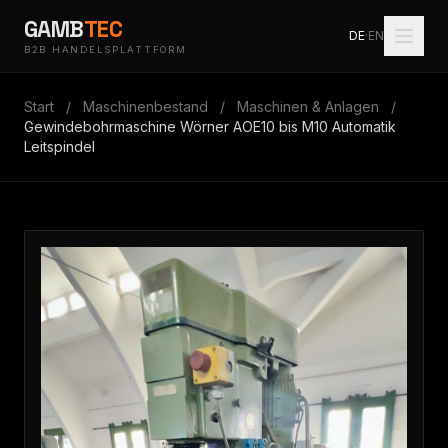
GAMB
TEC
DE
·
EN
B2B HANDELSPLATTFORM
Start
/
Maschinenbestand
/
Maschinen & Anlagen
/
Gewindebohrmaschine Wörner AOE10 bis M10 Automatik
Leitspindel