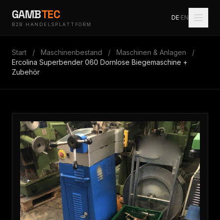
GAMB
TEC
DE
·
EN
B2B HANDELSPLATTFORM
Start
/
Maschinenbestand
/
Maschinen & Anlagen
/
Ercolina Superbender 060 Dornlose Biegemaschine +
Zubehör