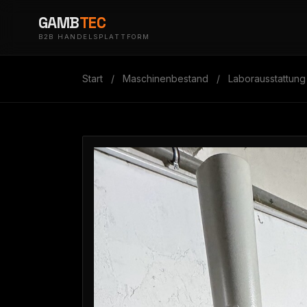
GAMB
TEC
B2B HANDELSPLATTFORM
Start
/
Maschinenbestand
/
Laborausstattung