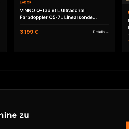
→
LABOR
VINNO Q-Tablet L Ultraschall
Farbdoppler Q5-7L Linearsonde
Tragbar MSK
3.199 €
Details →
hine zu