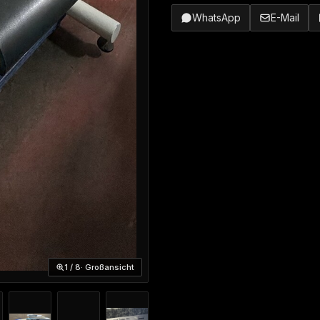
WhatsApp
E-Mail
1 / 8
· Großansicht