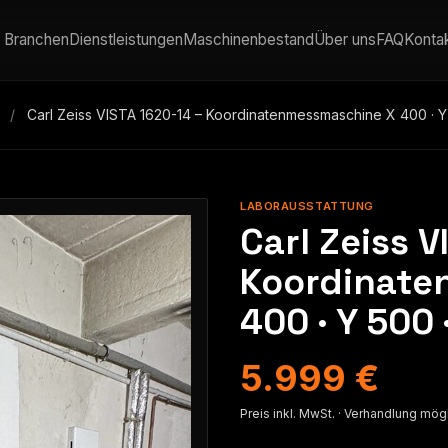
Branchen
Dienstleistungen
Maschinenbestand
Über uns
FAQ
Konta
/
Carl Zeiss VISTA 1620-14 – Koordinatenmessmaschine X 400 · Y
LABORAUSSTATTUNG
Carl Zeiss V
Koordinate
400 · Y 500
5.999 €
Preis inkl. MwSt. · Verhandlung mög