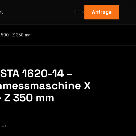
kt
Anfrage
DE
·
EN
 500 · Z 350 mm
ISTA 1620-14 –
nmessmaschine X
 · Z 350 mm
lich