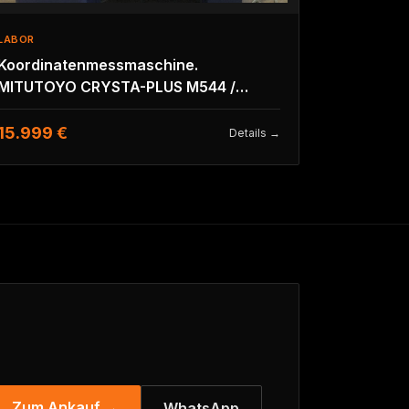
LABOR
Koordinatenmessmaschine.
MITUTOYO CRYSTA-PLUS M544 /
Renisha MH20i Tastkopf
15.999 €
Details →
Zum Ankauf →
WhatsApp