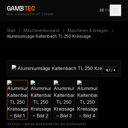
GAMB
TEC
DE
·
EN
B2B HANDELSPLATTFORM
Start
/
Maschinenbestand
/
Maschinen & Anlagen
/
Aluminiumsäge Kaltenbach TL 250 Kreissäge
1 / 4
4 Fotos — auf ein Bild klicken für die Großansicht